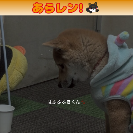
ばぶふぶきくん