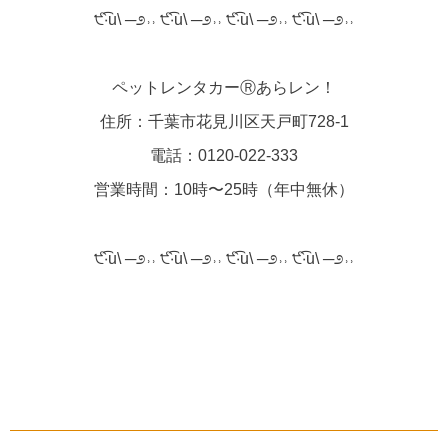
੯‧̀͡u\ ─೨˒˒ ੯‧̀͡u\ ─೨˒˒ ੯‧̀͡u\ ─೨˒˒ ੯‧̀͡u\ ─೨˒˒
ペットレンタカーⓇあらレン！
住所：千葉市花見川区天戸町728-1
電話：0120-022-333
営業時間：10時〜25時（年中無休）
੯‧̀͡u\ ─೨˒˒ ੯‧̀͡u\ ─೨˒˒ ੯‧̀͡u\ ─೨˒˒ ੯‧̀͡u\ ─೨˒˒