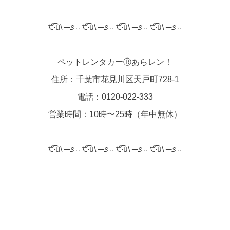
੯‧̀͡u\ ─೨˒˒ ੯‧̀͡u\ ─೨˒˒ ੯‧̀͡u\ ─೨˒˒ ੯‧̀͡u\ ─೨˒˒
ペットレンタカーⓇあらレン！
住所：千葉市花見川区天戸町728-1
電話：0120-022-333
営業時間：10時〜25時（年中無休）
੯‧̀͡u\ ─೨˒˒ ੯‧̀͡u\ ─೨˒˒ ੯‧̀͡u\ ─೨˒˒ ੯‧̀͡u\ ─೨˒˒