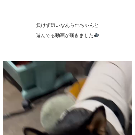
負けず嫌いなあられちゃんと
遊んでる動画が届きました
動
画
プ
レ
ー
ヤ
ー