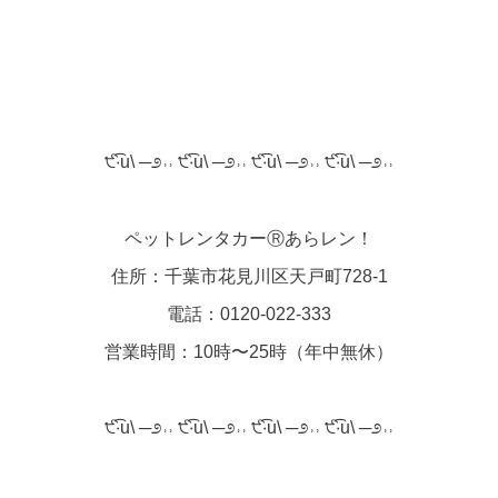
੯‧̀͡u\ ─೨˒˒ ੯‧̀͡u\ ─೨˒˒ ੯‧̀͡u\ ─೨˒˒ ੯‧̀͡u\ ─೨˒˒
ペットレンタカーⓇあらレン！
住所：千葉市花見川区天戸町728-1
電話：0120-022-333
営業時間：10時〜25時（年中無休）
੯‧̀͡u\ ─೨˒˒ ੯‧̀͡u\ ─೨˒˒ ੯‧̀͡u\ ─೨˒˒ ੯‧̀͡u\ ─೨˒˒