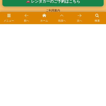
レンタカーのご予約はこちら
ご利用案内
メニュー
前へ
ホーム
先頭へ
次へ
検索
ご予約方法
お役立ちガイド｜ペットレンタカーⓇ
ドライブ日和ｰブログ
会社概要
アクセス・MAP
プライバシーポリシー
利用約款
登録商標について