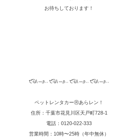
お待ちしております！
੯‧̀͡u\ ─೨˒˒ ੯‧̀͡u\ ─೨˒˒ ੯‧̀͡u\ ─೨˒˒ ੯‧̀͡u\ ─೨˒˒
ペットレンタカーⓇあらレン！
住所：千葉市花見川区天戸町728-1
電話：0120-022-333
営業時間：10時〜25時（年中無休）