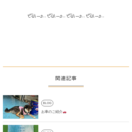
੯‧̀͡u\ ─೨˒˒ ੯‧̀͡u\ ─೨˒˒ ੯‧̀͡u\ ─೨˒˒ ੯‧̀͡u\ ─೨˒˒
関連記事
BLOG
お車のご紹介