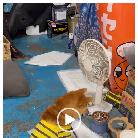
動
画
プ
レ
ー
ヤ
ー