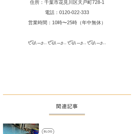
住所：千葉市花見川区天戸町728-1
電話：0120-022-333
営業時間：10時〜25時（年中無休）
੯‧̀͡u\ ─೨˒˒ ੯‧̀͡u\ ─೨˒˒ ੯‧̀͡u\ ─೨˒˒ ੯‧̀͡u\ ─೨˒˒
関連記事
BLOG