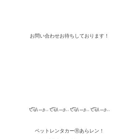
お問い合わせお待ちしております！
੯‧̀͡u\ ─೨˒˒ ੯‧̀͡u\ ─೨˒˒ ੯‧̀͡u\ ─೨˒˒ ੯‧̀͡u\ ─೨˒˒
ペットレンタカーⓇあらレン！