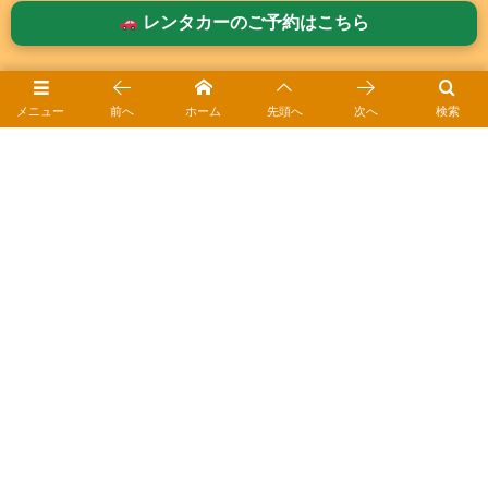
合同会社ゆきひめの登録商標です。
レンタカーのご予約はこちら
ホーム
メニュー
前へ
ホーム
先頭へ
次へ
検索
ご利用案内
ご予約方法
お役立ちガイド｜ペットレンタカーⓇ
ドライブ日和ｰブログ
会社概要
アクセス・MAP
プライバシーポリシー
利用約款