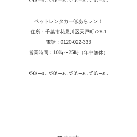
੯‧̀͡u\ ─೨˒˒ ੯‧̀͡u\ ─೨˒˒ ੯‧̀͡u\ ─೨˒˒ ੯‧̀͡u\ ─೨˒˒
ペットレンタカーⓇあらレン！
住所：千葉市花見川区天戸町728-1
電話：0120-022-333
営業時間：10時〜25時（年中無休）
੯‧̀͡u\ ─೨˒˒ ੯‧̀͡u\ ─೨˒˒ ੯‧̀͡u\ ─೨˒˒ ੯‧̀͡u\ ─೨˒˒