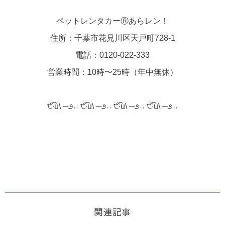
ペットレンタカーⓇあらレン！
住所：千葉市花見川区天戸町728-1
電話：0120-022-333
営業時間：10時〜25時（年中無休）
੯‧̀͡u\ ─೨˒˒ ੯‧̀͡u\ ─೨˒˒ ੯‧̀͡u\ ─೨˒˒ ੯‧̀͡u\ ─೨˒˒
関連記事