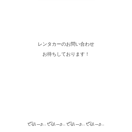
レンタカーのお問い合わせ
お待ちしております！
੯‧̀͡u\ ─೨˒˒ ੯‧̀͡u\ ─೨˒˒ ੯‧̀͡u\ ─೨˒˒ ੯‧̀͡u\ ─೨˒˒