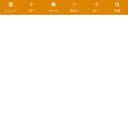
メニュー
前へ
ホーム
先頭へ
次へ
検索
レンタカーのご予約はこちら
「ペットレンタカー®」「あらレン！®」は
合同会社ゆきひめの登録商標です。
ホーム
ご利用案内
ご予約方法
お役立ちガイド｜ペットレンタカーⓇ