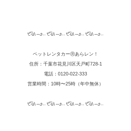
੯‧̀͡u\ ─೨˒˒ ੯‧̀͡u\ ─೨˒˒ ੯‧̀͡u\ ─೨˒˒ ੯‧̀͡u\ ─೨˒˒
ペットレンタカーⓇあらレン！
住所：千葉市花見川区天戸町728-1
電話：0120-022-333
営業時間：10時〜25時（年中無休）
੯‧̀͡u\ ─೨˒˒ ੯‧̀͡u\ ─೨˒˒ ੯‧̀͡u\ ─೨˒˒ ੯‧̀͡u\ ─೨˒˒