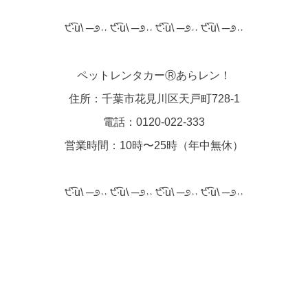
੯‧̀͡u\ ─೨˒˒ ੯‧̀͡u\ ─೨˒˒ ੯‧̀͡u\ ─೨˒˒ ੯‧̀͡u\ ─೨˒˒
ペットレンタカーⓇあらレン！
住所：千葉市花見川区天戸町728-1
電話：0120-022-333
営業時間：10時〜25時（年中無休）
੯‧̀͡u\ ─೨˒˒ ੯‧̀͡u\ ─೨˒˒ ੯‧̀͡u\ ─೨˒˒ ੯‧̀͡u\ ─೨˒˒