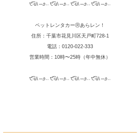
੯‧̀͡u\ ─೨˒˒ ੯‧̀͡u\ ─೨˒˒ ੯‧̀͡u\ ─೨˒˒ ੯‧̀͡u\ ─೨˒˒
ペットレンタカーⓇあらレン！
住所：千葉市花見川区天戸町728-1
電話：0120-022-333
営業時間：10時〜25時（年中無休）
੯‧̀͡u\ ─೨˒˒ ੯‧̀͡u\ ─೨˒˒ ੯‧̀͡u\ ─೨˒˒ ੯‧̀͡u\ ─೨˒˒