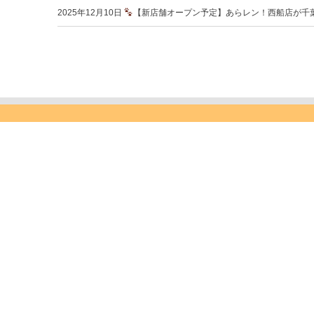
2025年12月10日
【新店舗オープン予定】あらレン！西船店が千
オンラインで24時間楽々予約
レンタカーのご予約はこちら >>