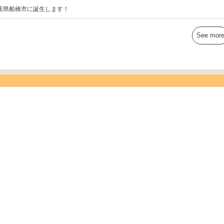
葉県船橋市に誕生します！
See mor
あらレン！
■ 花見川店：〒262-0043
千葉県千葉市花見川区天戸町728-1
■ 西船店：〒273-0031
千葉県船橋市西船5-1-8
お問い合わせ専用ダイヤル